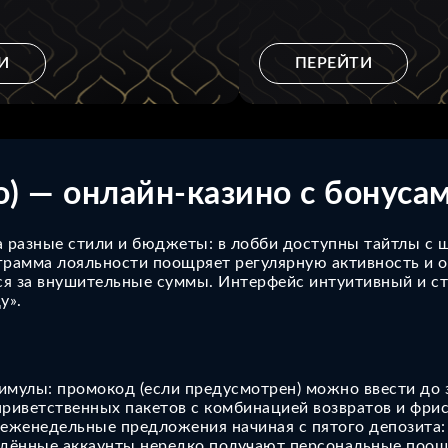
И
ПЕРЕЙТИ
no) — онлайн-казино с бонус
на разные стили и бюджеты: в лобби доступны тайтлы с 
рамма лояльности поощряет регулярную активность и о
 за внушительные суммы. Интерфейс интуитивный и ста
у».
мулы: промокод (если предусмотрен) можно ввести до 
 приветственных пакетов с комбинацией возвратов и фр
еженедельные предложения начиная с пятого депозита: 
дённые аккаунты нередко получают персональные поощ