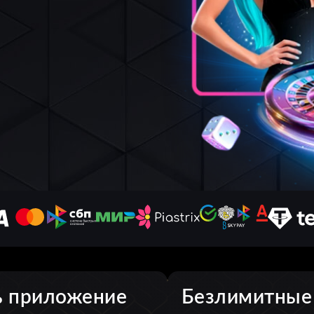
ь приложение
Безлимитные