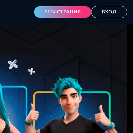
РЕГИСТРАЦИЯ
ВХОД