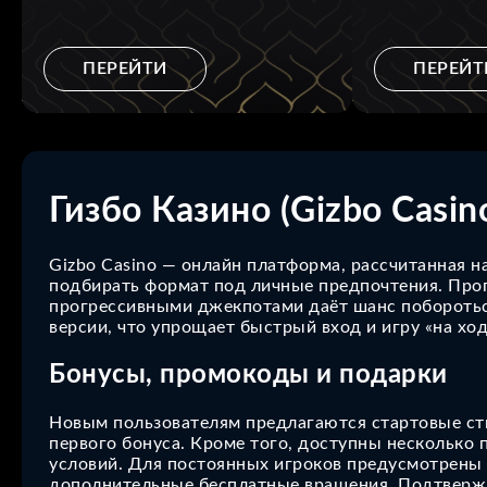
ПЕРЕЙТИ
ПЕРЕЙТ
Гизбо Казино (Gizbo Casi
Gizbo Casino — онлайн платформа, рассчитанная 
подбирать формат под личные предпочтения. Прог
прогрессивными джекпотами даёт шанс побороться
версии, что упрощает быстрый вход и игру «на ход
Бонусы, промокоды и подарки
Новым пользователям предлагаются стартовые сти
первого бонуса. Кроме того, доступны несколько
условий. Для постоянных игроков предусмотрены 
дополнительные бесплатные вращения. Подтверж