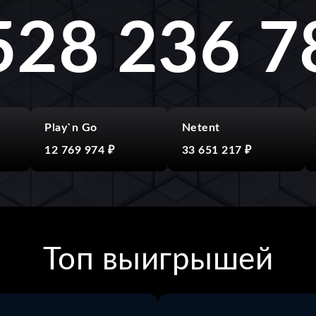
528 236 7
Play`n Go
Netent
12 769 974 ₽
33 651 217 ₽
Топ выигрышей