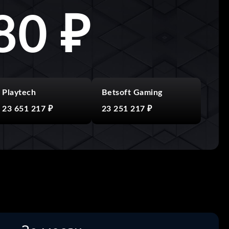
80 ₽
Playtech
Betsoft Gaming
23 651 217 ₽
23 251 217 ₽