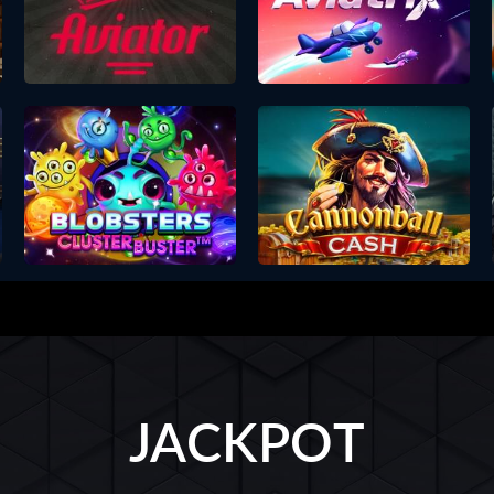
JACKPOT